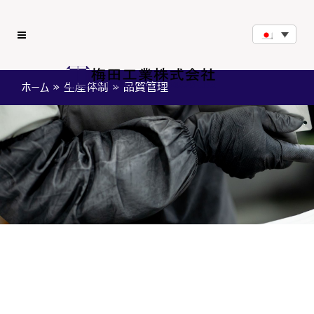
ホーム
»
生産体制
»
品質管理