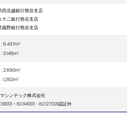
第四北越銀行熊谷支店
八十二銀行熊谷支店
武蔵野銀行熊谷支店
: 6.437m
2
: 3.146m
2
: 2.690m
2
: 1.292m
2
杉マシンテック株式会社
O9001・ISO14001・ISO27001認証外