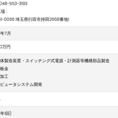
:048-553-3193
場 :
61-0056 埼玉県行田市持田2668番地1
7年7月
00万円
体製造装置・スイッチング式電源・計測器等機構部品製造
板金
加工
ピュータシステム開発
名
年1回)