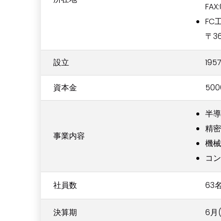
FAX
FC工
〒3
設立
195
資本金
50
半導
精密
事業内容
機械
コン
社員数
63
決算期
6月(